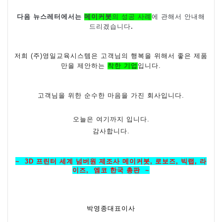
다음 뉴스레터에서는
메이커봇
의 성공 사례
에 관해서 안내해
드리겠습니다
.
저희
(
주
)
영일교육시스템은 고객님의 행복을 위해서 좋은 제품
만을 제안하는
착한 기업
입니다
.
고객님을 위한 순수한 마음을 가진 회사입니다
.
오늘은 여기까지 입니다
.
감사합니다
.
~
3D
프린터 세계 넘버원 제조사 메이커봇
,
로보즈
,
빅랩
,
라
이즈
,
엠코 한국 총판
~
박영종대표이사