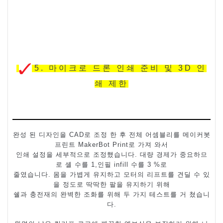
5.
마이크로 드론 인쇄 준비 및
3D
인
쇄 제한
완성 된 디자인을
CAD
로 조정 한 후 전체 어셈블리를 메이커봇
프린트
MakerBot Print
로 가져 와서
인쇄 설정을 세부적으로 조정했습니다
.
대량 경제가 중요하므
로 셸 수를
1,
인필
infill
수를
3 %
로
줄였습니다
.
몸을 가볍게 유지하고 모터의 리프트를 견딜 수 있
을 정도로 딱딱한 팔을 유지하기 위해
쉘과 충전재의 완벽한 조화를 위해 두 가지 테스트를 거 쳤습니
다
.