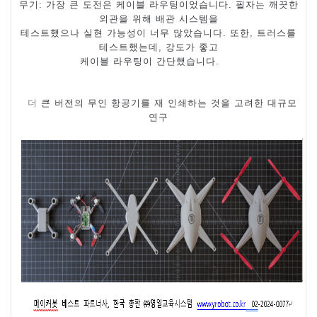
무기
:
가장 큰 도전은 케이블 라우팅이었습니다
.
필자는 깨끗한
외관을 위해 배관 시스템을
테스트했으나 실현 가능성이 너무 많았습니다
.
또한
,
트러스를
테스트했는데
,
강도가 좋고
케이블 라우팅이 간단했습니다
.
더
큰 버전의 무인 항공기를 재 인쇄하는 것을 고려한 대규모
연구