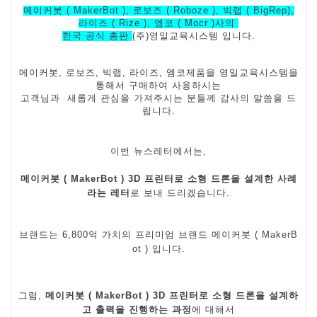
메이커봇
( MakerBot ),
로보즈
( Roboze ),
빅랩
( BigRep),
라이즈
( Rize ),
엠코
( Mocr )
사의
한국 공식 총판
(
주
)
영일교육시스템 입니다
.
메이커봇
,
로보즈
,
빅랩
,
라이즈
,
엠코제품을 영일교육시스템을
통해서 구매하여 사용하시는
고객님과
새롭게 관심을 가져주시는 분들께 감사의 말씀을 드
립니다
.
이번 뉴스레터에서는
,
메이커봇
( MakerBot ) 3D
프린터로 소형 드론을 설계한 사례
라는
레터
로
보내 드리겠습니다
.
브랜드는
6,800
억 가치의 프리미엄 브랜드 메이커봇
( MakerB
ot
)
입니다
.
그럼
,
메이커봇
( MakerBot ) 3D
프린터로 소형 드론을 설계하
고 출력을
진행하는 과정
에
대해서