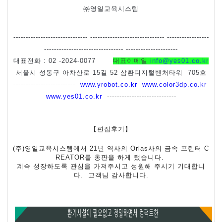
㈜영일교육시스템
------------------------------ ------------------------------ -----------------
-------------------------------- ---------------------
대표전화
: 02 -2024-0077
대표이메일
info@yes01.co.kr
서울시 성동구 아차산로
15
길
52
삼환디지털벤처타워
705
호
-------------------------
www.yrobot.co.kr
www.color3dp.co.kr
www.yes01.co.kr
----------------------------
【편집후기】
(
주
)
영일교육시스템에서
21
년 역사의
Orlas
사의 금속 프린터
C
REATOR
를 총판을 하게 됐습니다
.
계속 성장하도록 관심을 가져주시고 성원해 주시기 기대합니
다
.
고객님 감사합니다
.