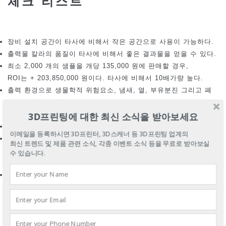
체크 리스트
장비 설치 공간이 타사에 비해서 작은 공간으로 사용이 가능하다.
출력물 칼라의 품질이 타사에 비해서 좋은 결과물을 얻을 수 있다.
최소 2,000 개의 샘플을 개당 135,000 원에 판매할 경우,
ROI는 + 203,850,000 원이다. 타사에 비해서 10배가량 높다.
출력 환경으로 생물학적 위험요소, 냄새, 열, 부유분진 그리고 폐
에 유해한 요소들이 전혀 없다.
3D프린팅에 대한 최신 소식을 받아보세요
사무실에서 사용 가능한 시스템이다.
폐기물은 재생 가능하고, A4 사이즈 비용으로 출력이 가능하다.
이메일을 등록하시면 3D프린터, 3D스캐너 등 3D프린팅 업계의
사용중 교육지원, 작동방법, A/S등을 필요로 할때, 1시간 거리의
최신 트렌드 및 제품 관련 소식, 각종 이벤트 소식 등을 무료로 받아보실
한국 총판인 ㈜영일교육시스템과 지역 대리점으로부터 A/S를 쉽
수 있습니다.
고 빠르고 값싸게 지원받을 수 있다.
서울 성수동에 위치한 ㈜영일교육시스템의 엠코 교육센터와 지역
대리점 교육센터에서 체험 프린팅과
3D 캐드 작성법을 무료로 받을수있다. www.color3dp.co.kr의 체
험학습 신청을 하면 된다.