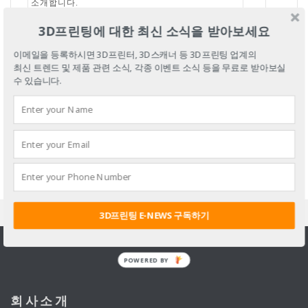
소개합니다.
YES01 3D 프린터 뉴스레터 49탄_ 메이커봇
3D프린팅에 대한 최신 소식을 받아보세요
MakerBot 의 새로운 기술 Makerbot MINFILL 기술
2018-
25
이메일을 등록하시면 3D프린터, 3D스캐너 등 3D프린팅 업계의
을 이용하여 30_ 더 적은 필라멘트를 사용하고 30_
07-12
최신 트렌드 및 제품 관련 소식, 각종 이벤트 소식 등을 무료로 받아보실
더
수 있습니다.
1
2
3
4
3D프린팅 E-NEWS 구독하기
POWERED BY
회사소개