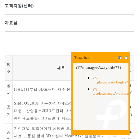
고객지원(센터)
자료실
Tocplus
작
번
작성
제목
성
호
일자
자
공
2026-
(FAQ)뱀부랩 3D프린터 자주 묻는 질문 TOP100
지
06-10
SIMTOS2018, 자동차전자제조산업전(AMK) 무료초
공
2018-
대권 - 산업용소재3D프린터, 하이브리드3D프린터,
지
03-29
종이재료풀컬러3D프린터, 데스크탑3D프린터
지식채널 토크아이티 생방송 토크쇼! 세계최초 종이
공
2018-
재료 고품질 컬러 3D프린터 Mcor Arke 심층분석 -