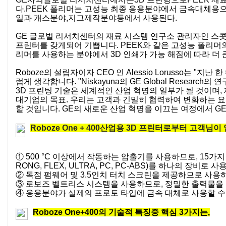
다.PEEK 폴리머는 고성능 최종 응용분야에서 금속대체용
일과 개스분야,지그제작분야등에서 사용된다.
GE 글로벌 리서치센터의 재료 시스템 연구소 관리자인 스콧 밀러 (Sc
프린터를 갖게되어 기쁩니다. PEEK와 같은 고성능 폴리머의
리머를 사용하는 분야에서 3D 인쇄가 가능 해짐에 따라 더 
Roboze의 설립자이자 CEO 인 Alessio Lorusso는 
럽게 생각합니다. "Niskayuna의 GE Global Researc
3D 프린팅 기술은 세계적인 산업 혁명의 일부가 될 것이며,
대기업의 목표. 우리는 고객과 긴밀히 협력하여 변화하는 요
할 것입니다. GE의 새로운 산업 혁명을 이끄는 여정에서 G
Roboze One + 400산업용 3D 프린터로부터 고객님이
① 500 °C 이상에서 작동하는 압출기를 사용하므로, 15가지 재료(PE
RONG, FLEX, ULTRA, PC, PC-ABS)를 하나의 장비로
② 독점 펌웨어 및 3.5인치 터치 스크린을 제공하므로 사용
③ 로보즈 벨트리스 시스템을 사용하므로, 정밀한 출력물을 
④ 응용분야가 실제의 프로토 타입에 금속 대체로 사용할 수
Roboze One+400의 기술적 특징중 핵심 3가지는,