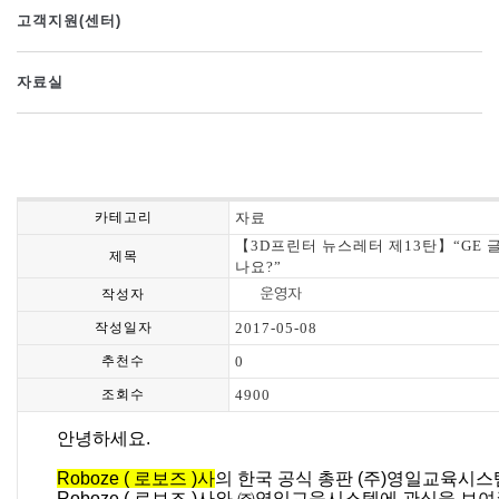
고객지원(센터)
자료실
카테고리
자료
【3D프린터 뉴스레터 제13탄】“GE 글
제목
나요?”
작성자
작성일자
2017-05-08
추천수
0
조회수
4900
안녕하세요.
Roboze ( 로보즈 )사
의 한국 공식 총판 (주)영일교육시스
Roboze ( 로보즈 )사와 ㈜영일교육시스템에 관심을 보여