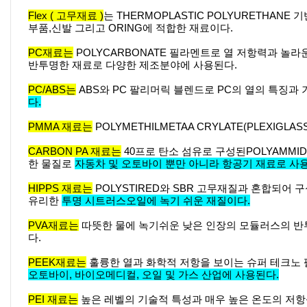
Flex ( 고무재료 )
는 THERMOPLASTIC POLYURETHAN
부품,신발 그리고 ORING에 적합한 재료이다.
PC재료는
POLYCARBONATE 필라멘트로 열 저항력과 놀라
반투명한 재료로 다양한 제조분야에 사용된다.
PC/ABS는
ABS와 PC 팔리머릭 블렌드로 PC의 열의 특징
다.
PMMA 재료는
POLYMETHILMETAA CRYLATE(PLEXI
CARBON PA 재료는
40프로 탄소 섬유로 구성된POLYAMM
한 물질로
자동차 및 오토바이 뿐만 아니라 항공기 재료로 사
HIPPS 재료는
POLYSTIRED와 SBR 고무재질과 혼합되어 
유리한
투명 시트러스오일에 녹기 쉬운 재질이다.
PVA재료는
따뜻한 물에 녹기쉬운 낮은 인장의 모듈러스의 반투
다.
PEEK재료는
훌륭한 열과 화학적 저항을 보이는 슈퍼 테크노 
오토바이, 바이오메디컬, 오일 및 가스 산업에 사용된다.
PEI 재료는
높은 레벨의 기술적 특성과 매우 높은 온도의 저항