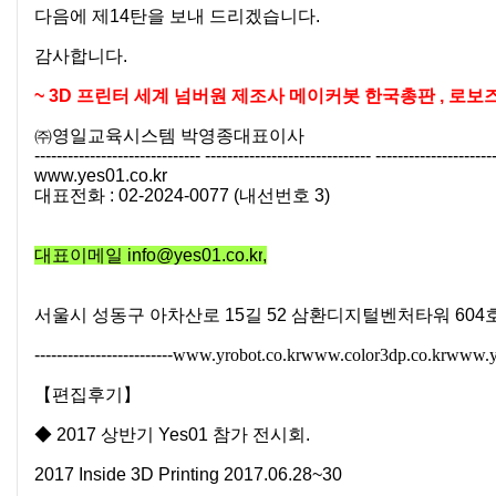
다음에 제
14
탄을 보내 드리겠습니다
.
감사합니다
.
~
3D
프린터 세계 넘버원 제조사 메이커봇 한국총판
,
로보
㈜영일교육시스템 박영종대표이사
------------------------------ ------------------------------ ---------------------
www.yes01.co.kr
대표전화
:
02
-
2024
-
0077 (
내선번호
3)
대표이메일
info@yes01.co.kr
,
서울시 성동구 아차산로 15길 52 삼환디지털벤처타워 604
-------------------------
www.yrobot.co.kr
www.color3dp.co.kr
www.ye
【편집후기】
◆ 2017 상반기 Yes01 참가 전시회.
2017 Inside 3D Printing 2017.06.28~30