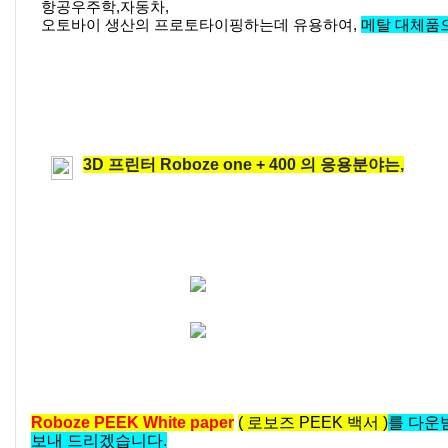
항공우주학,자동차,
오토바이 생산의 프로토타이핑하는데 유용하여,
메탈 대체품
3D 프린터 Roboze one + 400 의 응용분야는,
Roboze PEEK White paper
( 로보즈 PEEK 백서 )
를 다운
보내 드리겠습니다.